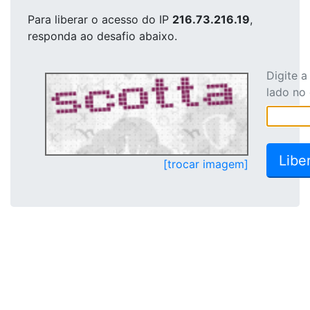
Para liberar o acesso
do IP
216.73.216.19
,
responda ao desafio abaixo.
Digite 
lado no
[trocar imagem]