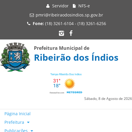
Servidor
NFS-e
pmri@ribeiraodosindios.sp.gov.br
Fone:
(18) 3261-6104 - (18) 3261-6256
Prefeitura Municipal de
Ribeirão dos Índios
Sábado, 8 de Agosto de 2026
Página Inicial
Prefeitura
Publicações