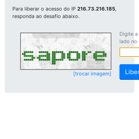
Para liberar o acesso
do IP
216.73.216.185
,
responda ao desafio abaixo.
Digite 
lado no
[trocar imagem]